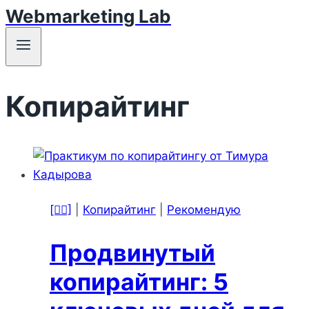
Webmarketing Lab
Перейти
к
содержимому
Копирайтинг
[🕵‍♂️]
|
Копирайтинг
|
Рекомендую
Продвинутый
копирайтинг: 5