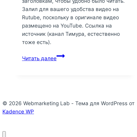
заголовкам, чтобы удобно было читать.
Залил для вашего удобства видео на
Rutube, поскольку в оригинале видео
размещено на YouTube. Ссылка на
источник (канал Тимура, естественно
тоже есть).
Продвинутый
Читать далее
копирайтинг:
5
ключевых
дней
для
© 2026 Webmarketing Lab - Тема для WordPress от
прокачки
Kadence WP
своих
навыков
от